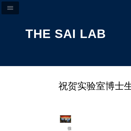
THE SAI LAB
祝贺实验室博士生
徐