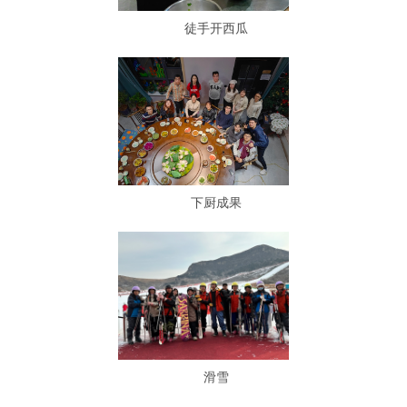
徒手开西瓜
下厨成果
滑雪