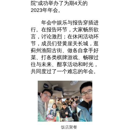
院”成功举办了为期4天的
2023年年会。
年会中娱乐与报告穿插进
行。在报告环节，大家畅所欲
言，讨论激烈；在休闲活动环
节，成员们登黄崖关长城，逛
蓟州渔阳古街、做各自拿手好
菜、打各类棋牌游戏、畅聊过
往与未来、酣享活动和时光，
共同度过了一个难忘的年会。
饭店聚餐